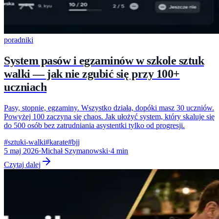
poradniki
System pasów i egzaminów w szkole sztuk
walki — jak nie zgubić się przy 100+
uczniach
Pasy, stopnie, egzaminy. Wszystko działa, dopóki masz 30 uczniów.
Powyżej 100 zaczyna się chaos. Jak ułożyć system, który skaluje się
do 500 osób bez zatrudniania asystentki tylko od progresji.
#
sztuki-walki
#
karate
#
bjj
5 maj 2026
·
Michał Szymanowski
·
4
min
Czytaj dalej