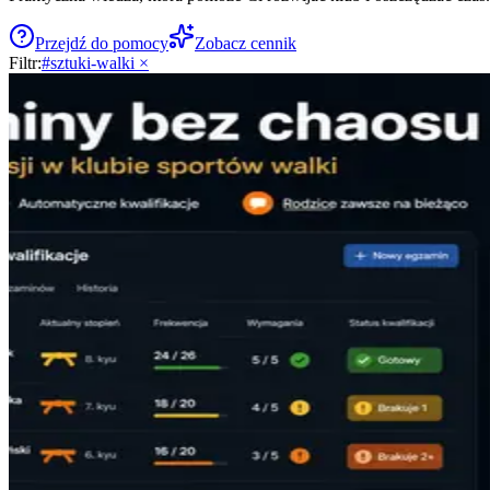
Przejdź do pomocy
Zobacz cennik
Filtr:
#
sztuki-walki
×