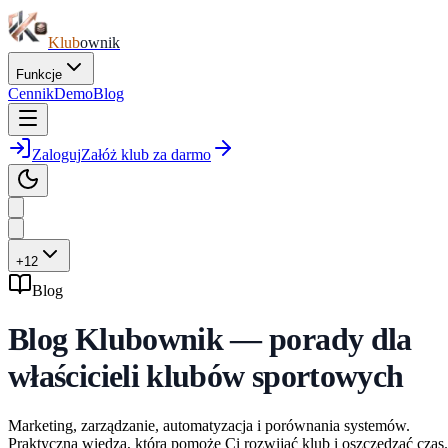
Klub
ownik
Funkcje
Cennik
Demo
Blog
Zaloguj
Załóż klub za darmo
+12
Blog
Blog Klubownik — porady dla
właścicieli klubów sportowych
Marketing, zarządzanie, automatyzacja i porównania systemów.
Praktyczna wiedza, która pomoże Ci rozwijać klub i oszczędzać czas.